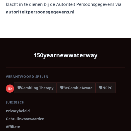
klacht in te dienen bij de Autoriteit Persoonsgegevens via
autoriteitpersoonsgegevens.nl
150yearnewwaterway
VERANTWOORD SPELEN
🛡️
🛡️
🛡️
Gambling Therapy
BeGambleAware
NCPG
18+
JURIDISCH
Privacybeleid
Gebruiksvoorwaarden
Affiliate