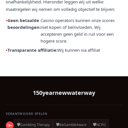
onafhankelijkheid. Hieronder leggen wij uit welke
maatregelen wij nemen om volledig objectief te blijven:
Geen betaalde
Casino-operators kunnen onze scores
beoordelingen:
niet kopen of beïnvloeden. Wij
accepteren geen geld in ruil voor een
hogere score.
Transparante affiliatie:
Wij kunnen via affiliat
150yearnewwaterway
VERANTWOORD SPELEN
🛡️
🛡️
🛡️
Gambling Therapy
BeGambleAware
NCPG
18+