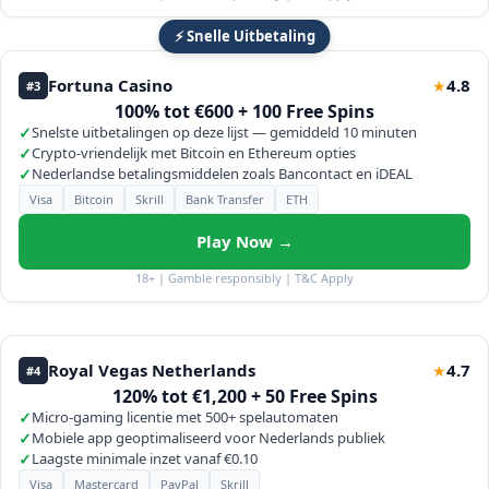
⚡ Snelle Uitbetaling
Fortuna Casino
4.8
★
#3
100% tot €600 + 100 Free Spins
✓
Snelste uitbetalingen op deze lijst — gemiddeld 10 minuten
✓
Crypto-vriendelijk met Bitcoin en Ethereum opties
✓
Nederlandse betalingsmiddelen zoals Bancontact en iDEAL
Visa
Bitcoin
Skrill
Bank Transfer
ETH
Play Now →
18+ | Gamble responsibly | T&C Apply
Royal Vegas Netherlands
4.7
★
#4
120% tot €1,200 + 50 Free Spins
✓
Micro-gaming licentie met 500+ spelautomaten
✓
Mobiele app geoptimaliseerd voor Nederlands publiek
✓
Laagste minimale inzet vanaf €0.10
Visa
Mastercard
PayPal
Skrill