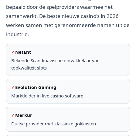
bepaald door de spelproviders waarmee het
samenwerkt. De beste nieuwe casino's in 2026
werken samen met gerenommeerde namen uit de
industrie.
NetEnt
Bekende Scandinavische ontwikkelaar van
topkwaliteit slots
Evolution Gaming
Marktleider in live casino software
Merkur
Duitse provider met klassieke gokkasten