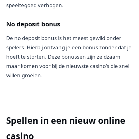
speeltegoed verhogen.
No deposit bonus
De no deposit bonus is het meest gewild onder
spelers. Hierbij ontvang je een bonus zonder dat je
hoeft te storten. Deze bonussen zijn zeldzaam
maar komen voor bij de nieuwste casino's die snel
willen groeien.
Spellen in een nieuw online
casino