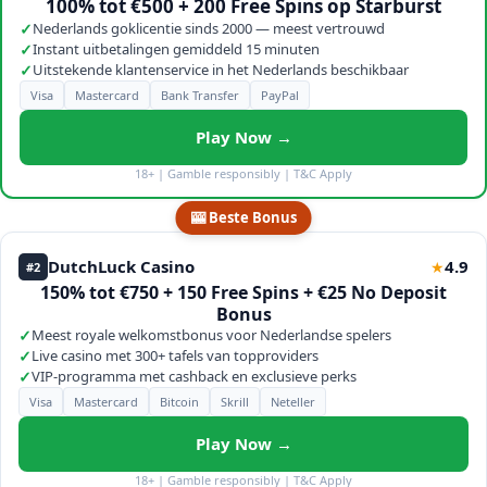
100% tot €500 + 200 Free Spins op Starburst
✓
Nederlands goklicentie sinds 2000 — meest vertrouwd
✓
Instant uitbetalingen gemiddeld 15 minuten
✓
Uitstekende klantenservice in het Nederlands beschikbaar
Visa
Mastercard
Bank Transfer
PayPal
Play Now →
18+ | Gamble responsibly | T&C Apply
🎰 Beste Bonus
DutchLuck Casino
4.9
★
#2
150% tot €750 + 150 Free Spins + €25 No Deposit
Bonus
✓
Meest royale welkomstbonus voor Nederlandse spelers
✓
Live casino met 300+ tafels van topproviders
✓
VIP-programma met cashback en exclusieve perks
Visa
Mastercard
Bitcoin
Skrill
Neteller
Play Now →
18+ | Gamble responsibly | T&C Apply