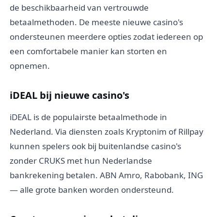
de beschikbaarheid van vertrouwde
betaalmethoden. De meeste nieuwe casino's
ondersteunen meerdere opties zodat iedereen op
een comfortabele manier kan storten en
opnemen.
iDEAL bij nieuwe casino's
iDEAL is de populairste betaalmethode in
Nederland. Via diensten zoals Kryptonim of Rillpay
kunnen spelers ook bij buitenlandse casino's
zonder CRUKS met hun Nederlandse
bankrekening betalen. ABN Amro, Rabobank, ING
— alle grote banken worden ondersteund.