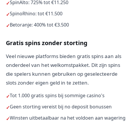
SpinAlto: 725% tot €11.250
SpinoRhino: tot €11.500
Betoranje: 400% tot €3.500
Gratis spins zonder storting
Veel nieuwe platforms bieden gratis spins aan als
onderdeel van het welkomstpakket. Dit zijn spins
die spelers kunnen gebruiken op geselecteerde
slots zonder eigen geld in te zetten.
Tot 1.000 gratis spins bij sommige casino's
Geen storting vereist bij no deposit bonussen
Winsten uitbetaalbaar na het voldoen aan wagering