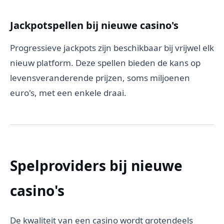
Jackpotspellen bij nieuwe casino's
Progressieve jackpots zijn beschikbaar bij vrijwel elk
nieuw platform. Deze spellen bieden de kans op
levensveranderende prijzen, soms miljoenen
euro's, met een enkele draai.
Spelproviders bij nieuwe
casino's
De kwaliteit van een casino wordt grotendeels